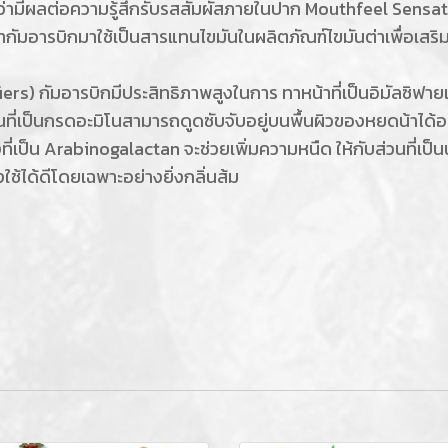
่ามีผลต่อความรู้สึกรับรสสัมผัสภายในปาก Mouthfeel Sensation
มนากัมอารบิกมาใช้เป็นสารแทนไขมันในผลิตภัณฑ์ไขมันต่าเพื่อเสร
ers) กัมอารบิกมีประสิทธิภาพสูงในการ ทาหน้าที่เป็นอิมัลซิฟายเ
วนที่เป็นกรดอะมิโนสามารถดูดซับจับอยู่บนพื้นผิวของหยดน้าได้
เป็น Arabinogalactan จะช่วยเพิ่มความหนืด ให้กับส่วนที่เป็น
่งใช้ได้ดีโดยเฉพาะอย่างยิ่งกลิ่นส้ม