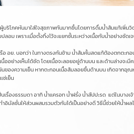
ู้บริโภคหันมาใส่ใจสุขภาพกันมากขึ้นโดยการดื่มน้ำส้มแท้เพิ่มวิตาม
ปลอม เพราะเมื่อตั้งทิ้งไว้จะแยกชั้นระหว่างเนื้อกับน้ำอย่างชัด
 อย. บอกว่า ในทางตรงกันข้าม น้ำส้มคั้นสดแท้ต้องตกตะกอนหรือแย
นื้ออย่างเห็นได้ชัด โดยเนื้อจะลอยอยู่ด้านบน และด้านล่างจะมี
นของความเย็น หากตะกอนเนื้อส้มลอยขึ้นด้านบน เกิดจากอุณหภูม
เเช่เย็น
ื่องธรรมดา อาทิ น้ำเเครอท น้ำฝรั่ง น้ำสัปปะรด แต่ในบางเจ้า น้
ิมัลชั่นให้ส่วนผสมรวมตัวกันได้เป็นอย่างดี วิธีนี้ช่วยให้น้ำผล