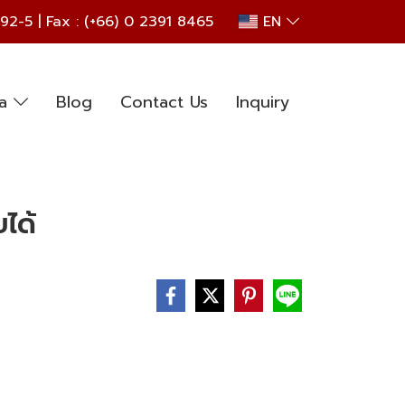
692
-5 | Fax : (+66) 0 2391 8465
EN
ia
Blog
Contact Us
Inquiry
ยได้