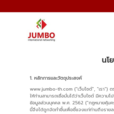
นโย
1. หลักการและวัตถุประสงค์
www.jumbo-th.com ("เว็บไซต์", "เรา") ตระหน
ให้ท่านสามารถเชื่อมั่นได้ว่าเว็บไซต์ มีค
ข้อมูลส่วนบุคคล พ.ศ. 2562 ("กฎหมายคุ้มคร
นี้จึงได้ถูกจัดทำขึ้นเพื่อชี้แจงแก่ท่านถึง