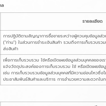
คล
รายละเอียด
การปฏิบัติตามสัญญาการซื้อขายระหว่างผู้ควบคุมข้อมูลส่วน
("ท่าน") ในส่วนการชำระเงินสินค้า รวมถึงการเก็บรวบรวมที่
ส่งสินค้า
เพื่อการเก็บรวบรวม ใช้หรือเปิดเผยข้อมูลส่วนบุคคลของเรา
แจ้งวัตถุประสงค์ของการเก็บรวบรวม ใช้ หรือเปิดเผยข้
เช่น การเก็บรวบรวมข้อมูลส่วนบุคคลที่มีความอ่อนไหวซึ่
ประชาสัมพันธ์สินค้าและบริการ การอำนวยความสะดวกในการ