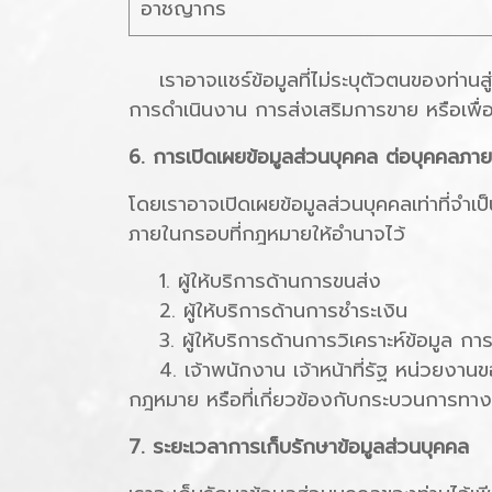
อาชญากร
เราอาจแชร์ข้อมูลที่ไม่ระบุตัวตนของท่านสู
การดำเนินงาน การส่งเสริมการขาย หรือเพื่อ
6. การเปิดเผยข้อมูลส่วนบุคคล ต่อบุคคลภ
โดยเราอาจเปิดเผยข้อมูลส่วนบุคคลเท่าที่จำ
ภายในกรอบที่กฎหมายให้อำนาจไว้
1. ผู้ให้บริการด้านการขนส่ง
2. ผู้ให้บริการด้านการชำระเงิน
3. ผู้ให้บริการด้านการวิเคราะห์ข้อมูล กา
4. เจ้าพนักงาน เจ้าหน้าที่รัฐ หน่วยงานขอ
กฎหมาย หรือที่เกี่ยวข้องกับกระบวนการทาง
7. ระยะเวลาการเก็บรักษาข้อมูลส่วนบุคคล