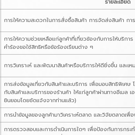
รายละเอียด
การให้ความสะดวกในการสั่งซื้อสินค้า การจัดส่งสินค้า การ
การให้ความช่วยเหลือแก่ลูกค้าที่เกี่ยวข้องกับการให้บริก
คำร้องขอใช้สิทธิหรือข้อร้องเรียนต่าง ๆ
การวิเคราะห์ และพัฒนาสินค้าหรือบริการให้ดียิ่งขึ้น แล
การส่งข้อมูลเกี่ยวกับสินค้าและบริการ เพื่อมอบสิทธิพิเศษ
กับสินค้าและบริการของร้านค้า ให้แก่ลูกค้าผ่านทางอีเมล เอ
ยินยอมโดยชัดแจ้งจากท่านแล้ว)
การนำข้อมูลของลูกค้ามาวิเคราะห์ตลาด และวิจัยตลาดเพื่อพั
การตรวจสอบและการดำเนินการใดๆ เพื่อป้องกันการกระทำ