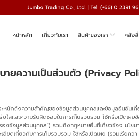
Jumbo Trading Co., Ltd. | Tel:
(+66) 0 2391 9
หน้าหลัก
เกี่ยวกับเรา
สินค้าของเรา
คลังส
บายความเป็นส่วนตัว (Privacy Pol
ักถึงความสำคัญของข้อมูลส่วนบุคคลและข้อมูลอื่นอันเกี่ยวกับ
วามโปร่งใสและความรับผิดชอบในการเก็บรวบรวม ใช้หรือเปิดเผ
องข้อมูลส่วนบุคคล") รวมถึงกฎหมายอื่นที่เกี่ยวข้อง นโยบ
รายละเอียดเกี่ยวกับการเก็บรวบรวม ใช้หรือเปิดเผย (รวมเรียกว