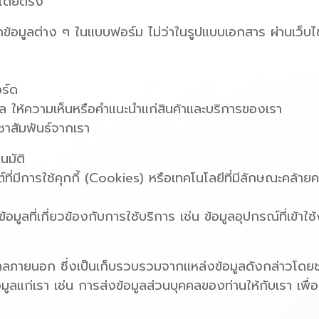
นโดยตรง
ูลต่าง ๆ ในแบบฟอร์ม ไม่ว่าในรูปแบบเอกสาร ผ่านเว็บไซ
ร์ด
ให้ความเห็นหรือคำแนะนำแก่สินค้าและบริการของเรา
าสัมพันธ์จากเรา
มัติ
มีการใช้คุกกี้ (Cookies) หรือเทคโนโลยีที่มีลักษณะคล้ายค
ูลที่เกี่ยวข้องกับการใช้บริการ เช่น ข้อมูลอุปกรณ์ที่เข้
ลภายนอก ซึ่งเป็นเก็บรวบรวมจากแหล่งข้อมูลดังกล่าวโด
มูลแก่เรา เช่น การส่งข้อมูลส่วนบุคคลของท่านให้กับเรา เพื