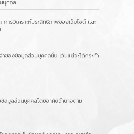
วนบุคคล
 การวิเคราะห์ประสิทธิภาพของเว็บไซต์ และ
ป
าของข้อมูลส่วนบุคคลนั้น เว้นแต่จะได้กระทำ
เผยข้อมูลส่วนบุคคลโดยอาศัยอำนาจตาม